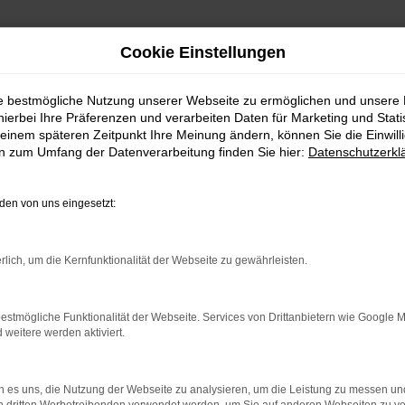
Cookie Einstellungen
ie bestmögliche Nutzung unserer Webseite zu ermöglichen und unsere
hierbei Ihre Präferenzen und verarbeiten Daten für Marketing und Stati
einem späteren Zeitpunkt Ihre Meinung ändern, können Sie die Einwillig
en zum Umfang der Datenverarbeitung finden Sie hier:
Datenschutzerkl
Öffnungszeiten
Kontakt
en von uns eingesetzt:
Autohaus Voigt Hochkirch G
Montag bis Freitag:
Karl-Marx-Straße 1
06:30 bis 18:00 Uhr
rlich, um die Kernfunktionalität der Webseite zu gewährleisten.
02627 - Hochkirch
Samstag:
+49 35939 82
08:00 bis 12:00 Uhr
estmögliche Funktionalität der Webseite. Services von Drittanbietern wie Google 
eitere werden aktiviert.
ZU UNSERER VW - 
 es uns, die Nutzung der Webseite zu analysieren, um die Leistung zu messen u