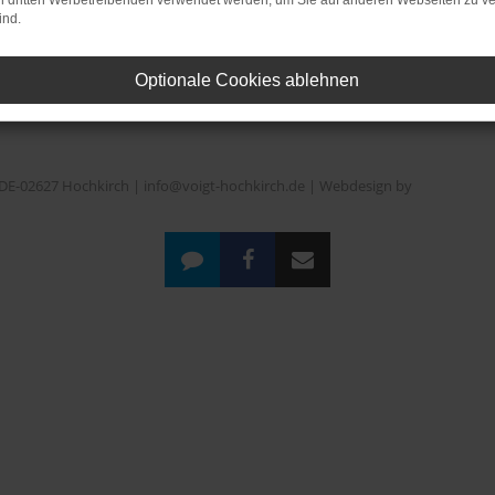
on dritten Werbetreibenden verwendet werden, um Sie auf anderen Webseiten zu ve
ind.
Optionale Cookies ablehnen
DE-02627 Hochkirch | info@voigt-hochkirch.de |
Webdesign by