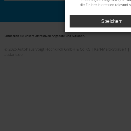
Technologien eingesetzt, die v
die für Ihre Interessen relevant s
Speichern
Entdecken Sie unsere attraktiven Angebote und Aktionen.
© 2026 Autohaus Voigt Hochkirch GmbH & Co KG | Karl-Marx-Straße 1 | 
audaris.de