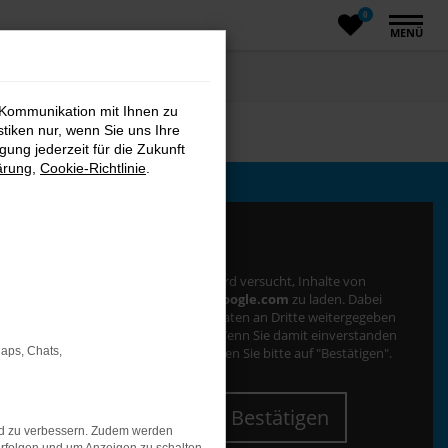
0
MENÜ
 Kommunikation mit Ihnen zu
stiken nur, wenn Sie uns Ihre
ung jederzeit für die Zukunft
ärung
,
Cookie-Richtlinie
.
mbH & Co KG
Es wird versucht, Inhalte von
www.google.com
zu laden. Dabei
können Daten an Dritte weitergegeben
3-0
werden. Wenn Sie damit einverstanden
sind, klicken Sie bitte auf "Bestätigen".
Maps, Chats,
SEITE
Bestätigen
nd zu verbessern. Zudem werden