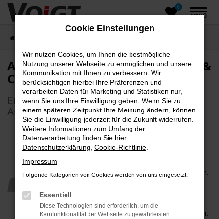
0
Zum
MENÜ
Hauptinhalt
Cookie Einstellungen
springen
Startseite
Unternehmen
Über uns
Wir nutzen Cookies, um Ihnen die bestmögliche
Autohaus Voigt Hochkirch GmbH &
Nutzung unserer Webseite zu ermöglichen und unsere
Kommunikation mit Ihnen zu verbessern. Wir
Co KG
berücksichtigen hierbei Ihre Präferenzen und
verarbeiten Daten für Marketing und Statistiken nur,
Entdecken Sie unsere facettenreiche
wenn Sie uns Ihre Einwilligung geben. Wenn Sie zu
Autowelt
einem späteren Zeitpunkt Ihre Meinung ändern, können
Sie die Einwilligung jederzeit für die Zukunft widerrufen.
Weitere Informationen zum Umfang der
Datenverarbeitung finden Sie hier:
Datenschutzerklärung
,
Cookie-Richtlinie
.
Herzlich willkommen!
Impressum
Bei Autohaus Voigt Hochkirch in Hochkirch.
Folgende Kategorien von Cookies werden von uns eingesetzt:
Wir legen großen Wert auf individuelle
Kundenbetreuung. Kommen Sie doch
Essentiell
einfach vorbei oder rufen Sie uns an, wir
Diese Technologien sind erforderlich, um die
würden Sie gerne persönlich kennenlernen.
Kernfunktionalität der Webseite zu gewährleisten.