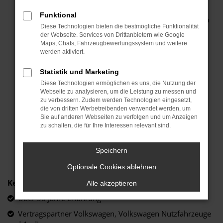
Ihr Thomas Voigt
Funktional
Geschäftsführer Autohaus Voigt Hochkirch
Diese Technologien bieten die bestmögliche Funktionalität
der Webseite. Services von Drittanbietern wie Google
UNSERE ANSPRECHPARTNER
Maps, Chats, Fahrzeugbewertungssystem und weitere
werden aktiviert.
Verbandsmitglied:
Statistik und Marketing
Diese Technologien ermöglichen es uns, die Nutzung der
Webseite zu analysieren, um die Leistung zu messen und
zu verbessern. Zudem werden Technologien eingesetzt,
die von dritten Werbetreibenden verwendet werden, um
Sie auf anderen Webseiten zu verfolgen und um Anzeigen
zu schalten, die für Ihre Interessen relevant sind.
Speichern
Optionale Cookies ablehnen
Keyfacts:
Alle akzeptieren
Über 50 Jahre Erfahrung
Vertragspartner Volkswagen, Volkswagen Nutzfahrzeuge