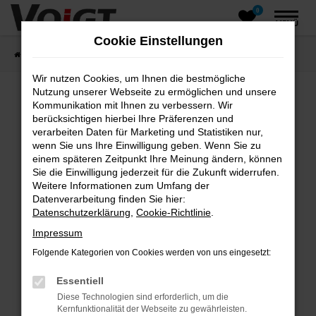
0
Zum
MENÜ
Hauptinhalt
Cookie Einstellungen
springen
Startseite
Fahrzeugangebote
Fahrzeugsuche
Wir nutzen Cookies, um Ihnen die bestmögliche
Nutzung unserer Webseite zu ermöglichen und unsere
Kommunikation mit Ihnen zu verbessern. Wir
Fehler: Network Error
berücksichtigen hierbei Ihre Präferenzen und
verarbeiten Daten für Marketing und Statistiken nur,
wenn Sie uns Ihre Einwilligung geben. Wenn Sie zu
Beim Laden ist ein Fehler aufgetreten.
einem späteren Zeitpunkt Ihre Meinung ändern, können
Hier sind ein paar Tipps, die dir helfen können:
Sie die Einwilligung jederzeit für die Zukunft widerrufen.
Weitere Informationen zum Umfang der
Überprüfe deine Firewall und deine
Datenverarbeitung finden Sie hier:
Internetverbindung.
Datenschutzerklärung
,
Cookie-Richtlinie
.
Laden andere Webseiten, zum Beispiel deine
Impressum
Suchmaschine?
Folgende Kategorien von Cookies werden von uns eingesetzt:
Prüfe deine Browsererweiterungen.
Manche Erweiterungen, wie Werbeblocker,
Essentiell
können das Laden bestimmter Seiten
Diese Technologien sind erforderlich, um die
verhindern. Funktioniert die Seite in einem
Kernfunktionalität der Webseite zu gewährleisten.