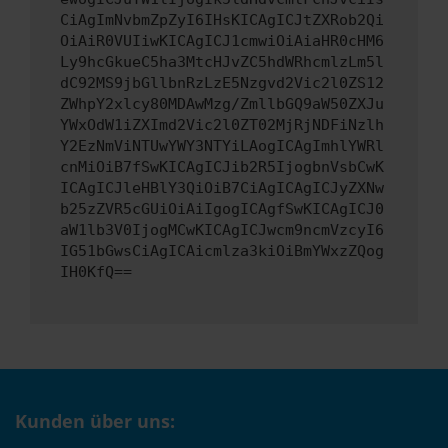
CiAgImNvbmZpZyI6IHsKICAgICJtZXRob2Qi
OiAiR0VUIiwKICAgICJ1cmwiOiAiaHR0cHM6
Ly9hcGkueC5ha3MtcHJvZC5hdWRhcmlzLm5l
dC92MS9jbGllbnRzLzE5Nzgvd2Vic2l0ZS12
ZWhpY2xlcy80MDAwMzg/ZmllbGQ9aW50ZXJu
YWxOdW1iZXImd2Vic2l0ZT02MjRjNDFiNzlh
Y2EzNmViNTUwYWY3NTYiLAogICAgImhlYWRl
cnMiOiB7fSwKICAgICJib2R5IjogbnVsbCwK
ICAgICJleHBlY3QiOiB7CiAgICAgICJyZXNw
b25zZVR5cGUiOiAiIgogICAgfSwKICAgICJ0
aW1lb3V0IjogMCwKICAgICJwcm9ncmVzcyI6
IG51bGwsCiAgICAicmlza3kiOiBmYWxzZQog
IH0KfQ==
Kunden über uns: