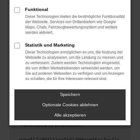
anderen Browser oder in einem privaten
Fenster?
Funktional
Starte dein Gerät neu.
Diese Technologien bieten die bestmögliche Funktionalität
der Webseite. Services von Drittanbietern wie Google
Das kann manchmal helfen, vorübergehende
Maps, Chats, Fahrzeugbewertungssystem und weitere
Probleme zu beheben.
werden aktiviert.
Stelle sicher, dass dein Browser und dein
Statistik und Marketing
Betriebssystem auf dem neuesten Stand
Diese Technologien ermöglichen es uns, die Nutzung der
sind.
Webseite zu analysieren, um die Leistung zu messen und
Veraltete Software birgt nicht nur ein
zu verbessern. Zudem werden Technologien eingesetzt,
Sicherheitsrisiko, sondern kann auch dazu
die von dritten Werbetreibenden verwendet werden, um
führen, dass bestimmte Funktionen nicht mehr
Sie auf anderen Webseiten zu verfolgen und um Anzeigen
zu schalten, die für Ihre Interessen relevant sind.
unterstützt werden.
Wende dich an den Webseitenbetreiber.
Speichern
Wenn du alle oben genannten Schritte versucht
hast, kontaktiere uns bitte. Wir werden
Optionale Cookies ablehnen
versuchen, das Problem zu beheben. Du kannst
Alle akzeptieren
uns diesen Text schicken, um uns bei der
Fehlersuche zu unterstützen:
ewogICJuYW1lIjogIk5ldHdvcmtFcnJvciIs